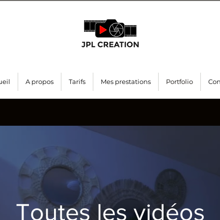
ueil
A propos
Tarifs
Mes prestations
Portfolio
Con
Toutes les vidéos