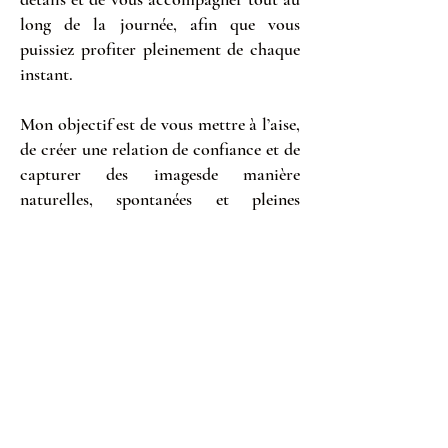
long de la journée, afin que vous
puissiez profiter pleinement de chaque
instant.
Mon objectif est de vous mettre à l’aise,
de créer une relation de confiance et de
capturer des imagesde manière
naturelles, spontanées et pleines
d’émotion.
Si mon approche vous parle, ce sera un
vrai plaisir d’échanger avec vous et de
discuter de votre projet.
© 2026 JPL CREATION